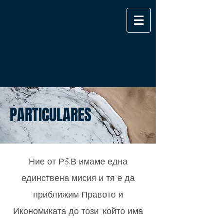
PARTICULARES
Ние от Р&В имаме една
единствена мисия и тя е да
Изключителни
приближим Правото и
услуги
Икономиката до този ,който има