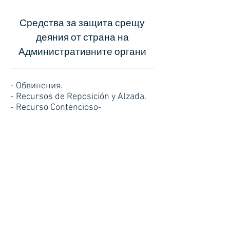
Средства за защита срещу
деяния от страна на
Административните органи
- Обвинения.
- Recursos de Reposición y Alzada.
- Recurso Contencioso-
administrativo.
- Reclamación Económico-
administrativa.
- Responsabilidad patrimonial de la
Administración.
Пътна полиция