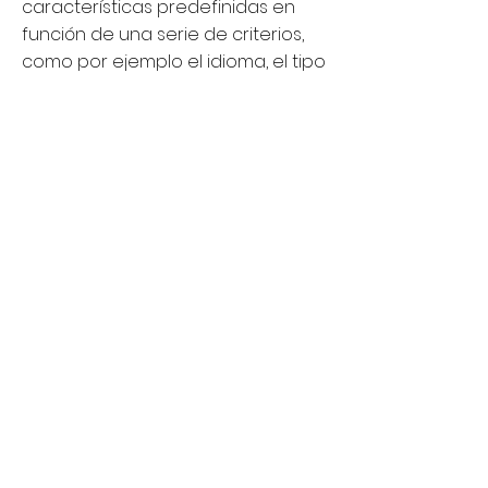
características predefinidas en
función de una serie de criterios,
como por ejemplo el idioma, el tipo
de navegador a través del cual se
accede al servicio, la
configuración regional desde
donde se accede al servicio, etc.
Cookies de análisis: Son aquéllas
que nos permiten cuantificar el
número de usuarios y así realizar la
medición y análisis estadístico de
la utilización que hacen los
usuarios de los servicios prestados.
Para ello se analiza su navegación
en nuestra página web con el fin
de mejorar la oferta de productos
y servicios que ofrecemos.
Cookies publicitarias: Son aquéllas