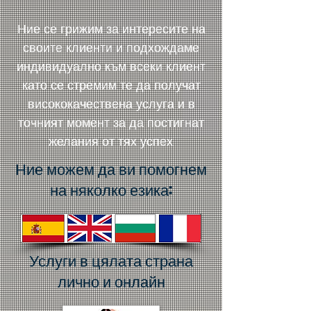
Ние се грижим за интересите на
своите клиенти и подхождаме
индивидуално към всеки клиент
като се стремим те да получат
висококачествена услуга и в
точният момент за да постигнат
желания от тях успех.
Ние можем да ви помогнем
на няколко езика:
Услуги в цялата страна
лично и онлайн