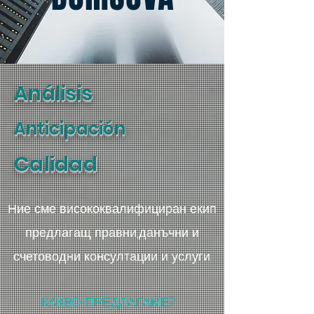
Análisis
Anticipación
Calidad
Ние сме висококвалифициран екип
предлагащ правни,данъчни и
счетоводни консултации и услуги.
КАКВО ПРЕДЛАГАМЕ?