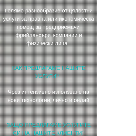
Голямо разнообразие от цялостни
услуги за правна или икономическа
помощ за предприемачи,
фрийлансъри, компании и
физически лица.
КАК ПРЕДЛАГАМЕ НАШИТЕ
УСЛУГИ?
Чрез интензивно използване на
нови технологии, лично и онлай.
ЗАЩО ПРЕДЛАГАМЕ УСЛУГИТЕ
СИ НА НАШИТЕ КЛИЕНТИ?